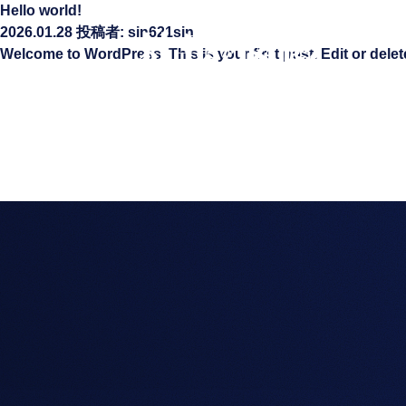
Hello world!
2026.01.28
投稿者: sin621sin
Welcome to WordPress. This is your first post. Edit or delete 