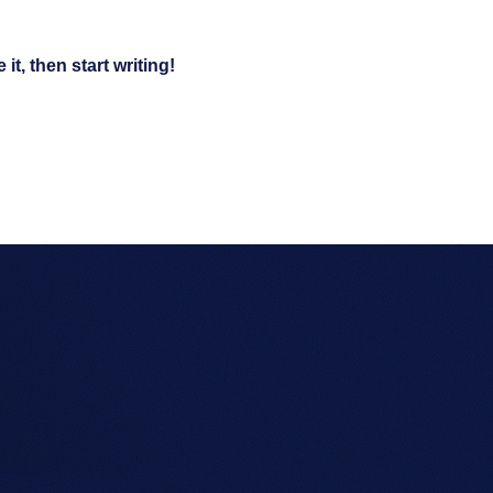
TOP
ABOUT
所属社長
イ
it, then start writing!