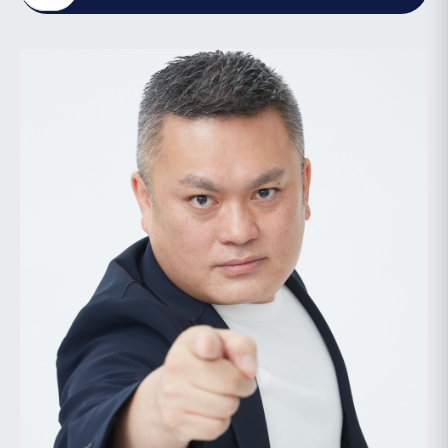
ワ
ア
ー
を
ド
選
を
ぶ
選
ぶ