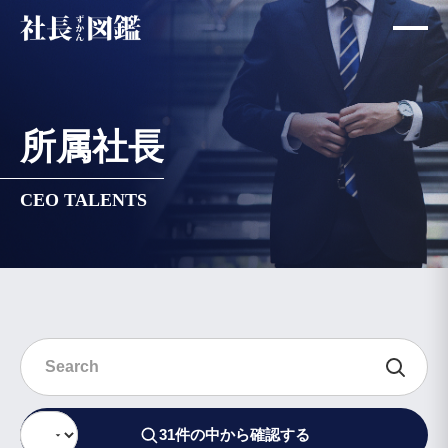
所属社長
CEO TALENTS
キ
エ
31件の中から確認する
ー
リ