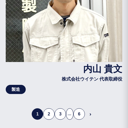
内山 貴文
株式会社ウイテン 代表取締役
製造
投
›
1
2
3
6
…
稿
の