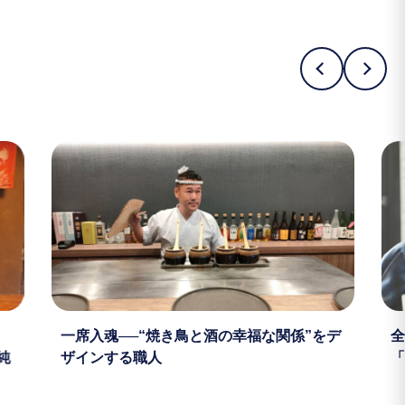
」
一席入魂──“焼き鳥と酒の幸福な関係”をデ
全
純
ザインする職人
「