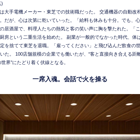
)
は大手電機メーカー・東芝での技術職だった。 交通機器の自動改
。だが、心は次第に乾いていった。「給料も休みも十分。でも、心
の居酒屋で、料理人たちの熱気と客の笑い声に胸を撃たれた。「
厨房という二重生活を始めた。 副業が一般的でなかった時代、体
安定を捨てて東芝を退職。「雇ってください」と飛び込んだ飲食の
いた。 100店舗規模の企業でも働いたが、“客と直接向き合える距
の世界”にたどり着く伏線となる。
一席入魂。会話で火を操る