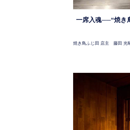
一席入魂──“焼
焼き鳥ふじ田 店主 藤田 光