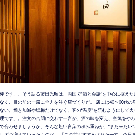
棒です」。そう語る藤田光昭は、両国で“酒と会話”を中心に据え
なく、目の前の一席に全力を注ぐ店づくりだ。 店には40〜60代
ない。焼き加減や塩梅だけでなく、客の“温度”を読むようにして火
理です」。注文の合間に交わす一言が、酒の味を変え、空気をやわ
で合わせましょうか」そんな短い言葉の積み重ねが、“また来たい
しずつ増えていったものだ。 「この前おすすめされた一本、今日