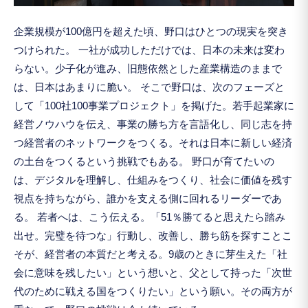
企業規模が100億円を超えた頃、野口はひとつの現実を突き
つけられた。 一社が成功しただけでは、日本の未来は変わ
らない。少子化が進み、旧態依然とした産業構造のままで
は、日本はあまりに脆い。 そこで野口は、次のフェーズと
して「100社100事業プロジェクト」を掲げた。若手起業家に
経営ノウハウを伝え、事業の勝ち方を言語化し、同じ志を持
つ経営者のネットワークをつくる。それは日本に新しい経済
の土台をつくるという挑戦でもある。 野口が育てたいの
は、デジタルを理解し、仕組みをつくり、社会に価値を残す
視点を持ちながら、誰かを支える側に回れるリーダーであ
る。 若者へは、こう伝える。「51％勝てると思えたら踏み
出せ。完璧を待つな」行動し、改善し、勝ち筋を探すことこ
そが、経営者の本質だと考える。9歳のときに芽生えた「社
会に意味を残したい」という想いと、父として持った「次世
代のために戦える国をつくりたい」という願い。その両方が