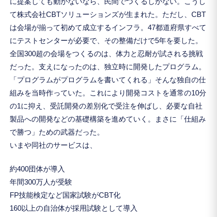
に提案しても動かないなら、民間でつくるしかない。こうし
て株式会社CBTソリューションズが生まれた。ただし、CBT
は会場が揃って初めて成立するインフラ。47都道府県すべて
にテストセンターが必要で、その整備だけで5年を要した。
全国300超の会場をつくるのは、体力と忍耐が試される挑戦
だった。支えになったのは、独立時に開発したプログラム。
「プログラムがプログラムを書いてくれる」そんな独自の仕
組みを当時作っていた。これにより開発コストを通常の10分
の1に抑え、受託開発の差別化で受注を伸ばし、必要な自社
製品への開発などの基礎構築を進めていく。まさに「仕組み
で勝つ」ための武器だった。
いまや同社のサービスは、
約400団体が導入
年間300万人が受験
FP技能検定など国家試験がCBT化
160以上の自治体が採用試験として導入