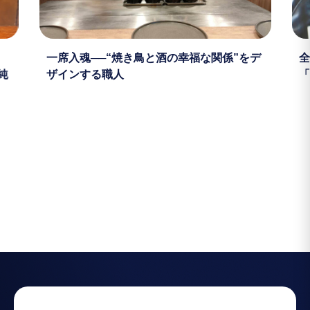
」
一席入魂──“焼き鳥と酒の幸福な関係”をデ
全
純
ザインする職人
「