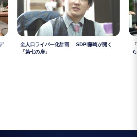
デ
全人口ライバー化計画──SDPI藤崎が開く
「
「第七の扉」
ら