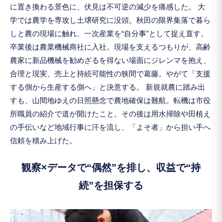
に置き換わる景色に、伏見は不可逆の減少を痛感した。 大
学では農学を専攻し土壌研究に没頭。秋田の限界集落で暮ら
しと農の現場に触れ、一次産業を“自分事”として捉え直す。
卒業後は農業機械商社に入社。現場を支えるつもりが、高齢
農家に新品機械を勧めざるを得ない場面にジレンマを抱え、
合理と現実、売上と持続可能性の狭間で葛藤。やがて「支援
する側から生産する側へ」と決意する。 新規就農に踏み出
すも、山間地ゆえの日照懸念で農地確保は難航。転機は市役
所職員の紹介で道が開けたこと。その後は用水掃除や田植え
の手伝いなど地域行事に汗を流し、「よそ者」から担い手へ
信頼を積み上げた。
観察×データで“偶然”を排し、収益で“持
続”を担保する