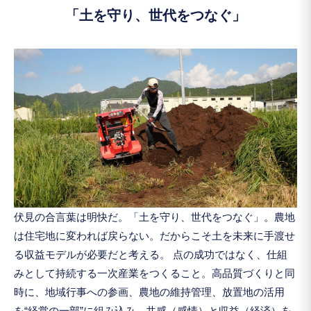
「土を守り、世代をつなぐ」
伏見の合言葉は明快だ。「土を守り、世代をつなぐ」。農地
は住宅地に変われば戻らない。だからこそ土を未来に手渡せ
る収益モデルが必要だと考える。 点の成功ではなく、仕組
みとして持続する一次産業をつくること。高品質づくりと同
時に、地域行事への参画、農地の維持管理、放置地の活用
を“経営の一部”に組み込み、共感（感情）と収益（経済）を