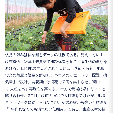
伏見の強みは観察知とデータの往復である。見えにくい土に
は有機物・雑草由来資材で団粒構造を育て、微生物の偏りを
避ける。 山間地の弱点とされた日照は、季節・時刻・地形
で光の角度と遮蔽を解析し、ハウスの方位・ベッド配置・換
気量まで設計。開花期には摘花で栄養を集中させ、“狙っ
て”大粒を出す再現性を高める。 一方で現場は常にリスクと
隣り合わせ。2年目には苗の病害で大打撃を受けたが、地域
ネットワークに助けられて再起。その経験から導いた結論が
「1年作れなくても潰れない仕組み」である。生産技術の精