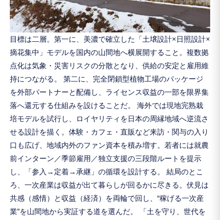
目標は二層。第一に、美濃で確立した「土壌設計×日照設計×
摘花集中」モデルを国内の山間地へ横展開すること。複数拠
点化は気象・災害リスクの分散となり、供給の安定と雇用維
持につながる。 第二に、完全閉鎖型植物工場のパッケージ
を外部パートナーと配備し、ライセンス収益の一部を限界集
落へ還元する仕組みを設けることだ。 海外では現地完熟栽
培モデルを試行し、ロイヤリティを日本の周縁地域へ逆流さ
せる設計を描く。体験・カフェ・直販など来訪・関与の入り
口も広げ、地域内外のファン資本を積み増す。若者には就農
前インターン／季節雇用／独立支援の三段階ルートを提示
し、「参入→定着→承継」の循環を設計する。 結局のとこ
ろ、一次産業は収益が出て暮らしが回るかに尽きる。伏見は
共感（感情）と収益（経済）を両輪で回し、“稼げる一次産
業”を山間地から実証する道を選んだ。 「土を守り、世代を