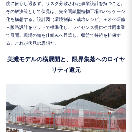
度に依存し過ぎず、リスク分散された事業設計を持つこと。
その解決策として伏見は、完全閉鎖型植物工場のパッケージ
化を構想する。設計図（環境制御・栽培レシピ）＋オペ研修
＋販路設計をセットで標準化し、ライセンス提供や共同事業
で展開。現場の知を仕組みへ昇華し、収益で持続を担保す
る。これが伏見の思想だ。
美濃モデルの横展開と、限界集落へのロイヤ
リティ還元