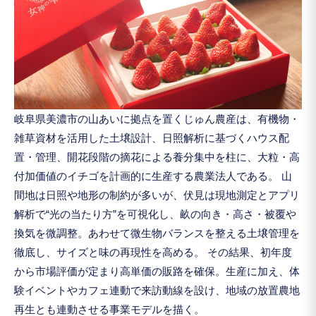
岐阜県美濃市の山あいに拠点を置くじゅん農産は、有機物・
雑草資材を活用した土壌設計、日照解析に基づくハウス配
置・管理、開花段階の摘花による養分集中を柱に、大粒・高
付加価値のイチゴを計画的に生産する農業法人である。 山
間地は日照や地形の制約が多いが、伏見は現地測定とアプリ
解析で“光の当たり方”を可視化し、畝の向き・高さ・被覆や
換気を微調整。あわせて微生物バランスを整える土壌管理を
徹底し、サイズと味の再現性を高める。 その結果、初年度
から市場評価が定まり高単価の販路を確保。生産に加え、体
験イベントやカフェ連動で来訪動線を設け、地域の放置農地
再生とも連動させる事業モデルを描く。